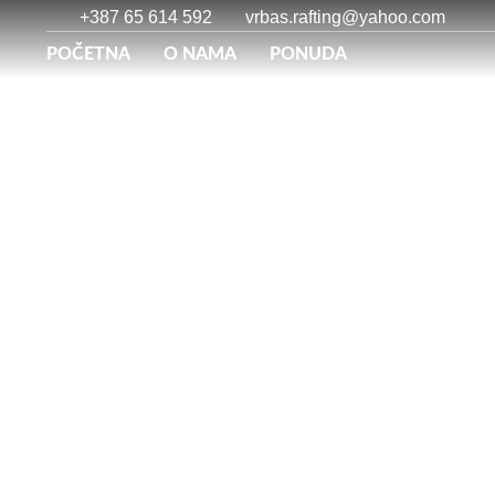
+387 65 614 592
vrbas.rafting@yahoo.com
POČETNA
O NAMA
PONUDA