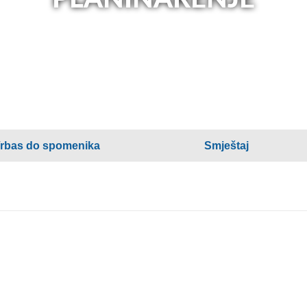
Vrbas do spomenika
Smještaj