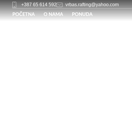
+387 65 614 592
vrbas.rafting@yahoo.com
POČETNA
O NAMA
PONUDA