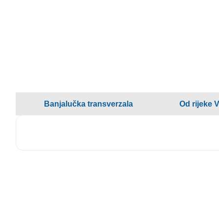
Banjalučka transverzala
Od rijeke 