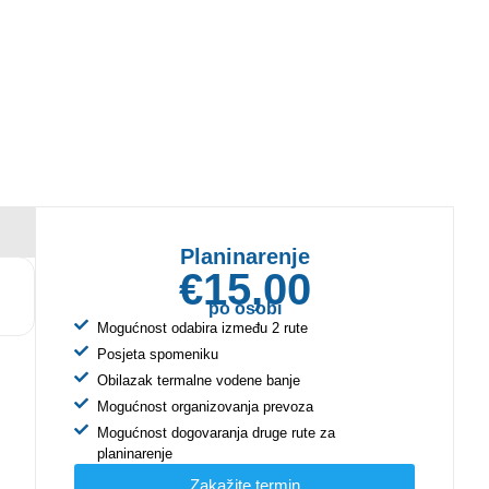
Planinarenje
€15,00
po osobi
Mogućnost odabira između 2 rute
Posjeta spomeniku
Obilazak termalne vodene banje
Mogućnost organizovanja prevoza
Mogućnost dogovaranja druge rute za
planinarenje
Zakažite termin